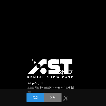
Astop Co., Ltd.
도쿄도 치요다구 소도칸다1-15-16 라디오가이칸
2층
×
TEL:03-5256-5911
동의
거부
도쿄도 공안위원회 제301030208136호