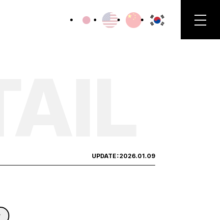
TAIL
UPDATE：
2026.01.09
만