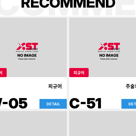
ECOMME
R
E
C
O
M
M
E
N
D
어
피규어
피규어
주술
-05
C-51
DETAIL
DET