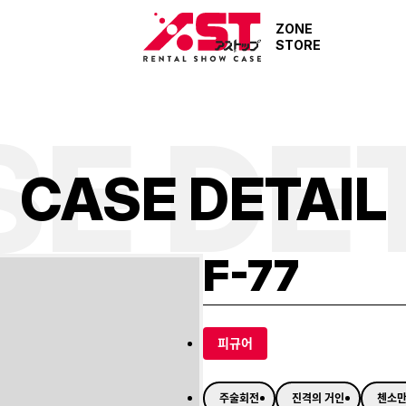
ZONE
STORE
E DE
C
A
S
E
D
E
T
A
I
L
F-77
피규어
주술회전
진격의 거인
첸소