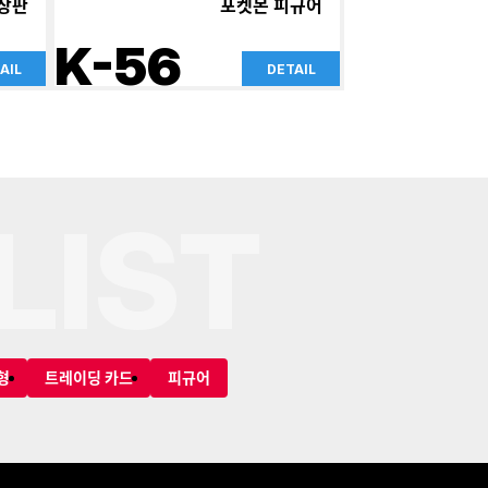
장판
포켓몬 피규어
K-56
AIL
DETAIL
LIST
형
트레이딩 카드
피규어