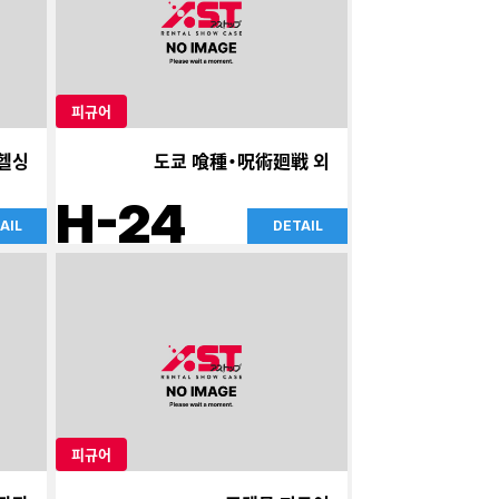
피규어
헬싱
도쿄 喰種・呪術廻戦 외
H-24
AIL
DETAIL
피규어