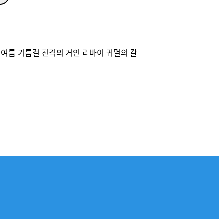
여름 기름걸 진격의 거인 리바이 귀멸의 칼
P