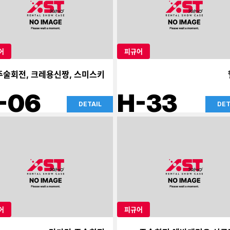
어
피규어
주술회전, 크레용신짱, 스미스키
-06
H-33
DETAIL
DET
어
피규어