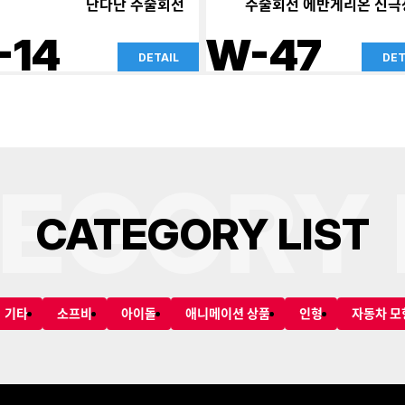
단다단 주술회전
주술회전 에반게리온 신극
-14
W-47
DETAIL
DET
EGORY 
C
A
T
E
G
O
R
Y
L
I
S
T
기타
소프비
아이돌
애니메이션 상품
인형
자동차 모