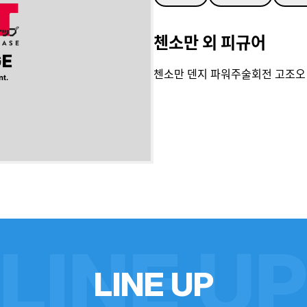
첸소만 외 피규어
첸소만 덴지 파워주술회전 고조오 
LINE U
L
I
N
E
U
P