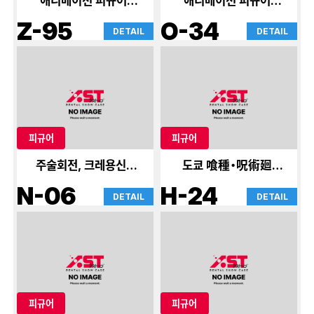
애니메이션 피규어 가
애니메이션 피규어 가
게
게
Z-95
O-34
DETAIL
DETAIL
피규어
피규어
주술회전, 크레용신짱,
도쿄 喰種・呪術廻戦
스미스키
외
N-06
H-24
DETAIL
DETAIL
피규어
피규어