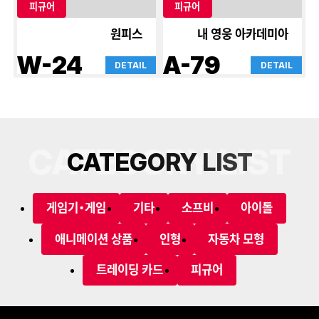
피규어
피규어
원피스
내 영웅 아카데미아
W-24
A-79
DETAIL
DETAIL
CATEGORY LIST
C
A
T
E
G
O
R
Y
L
I
S
T
게임기・게임
기타
소프비
아이돌
애니메이션 상품
인형
자동차 모형
트레이딩 카드
피규어