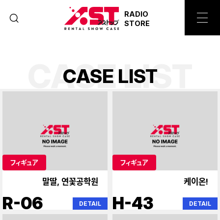
RADIO
STORE
CASE LIST
C
A
S
E
L
I
S
T
フィギュア
フィギュア
말딸, 연꽃공학원
케이온!
R-06
H-43
DETAIL
DETAIL