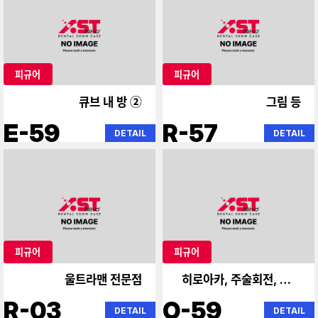
피규어
피규어
큐브 내 방 ②
그림 등
E-59
R-57
DETAIL
DETAIL
피규어
피규어
울트라맨 전문점
히로아카, 주술회전, 나루
토
R-03
O-59
DETAIL
DETAIL