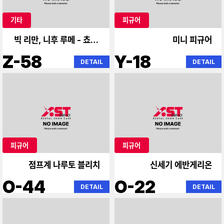
기타
피규어
빅 리만, 니후 루메 - 쵸 웨
미니 피규어
이퍼
Z-58
Y-18
DETAIL
DETAIL
피규어
피규어
점프계 나루토 블리치
신세기 에반게리온
O-44
O-22
DETAIL
DETAIL