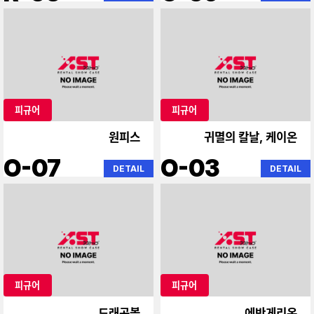
피규어
피규어
원피스
귀멸의 칼날, 케이온
O-07
O-03
DETAIL
DETAIL
피규어
피규어
드래곤볼
에반게리온