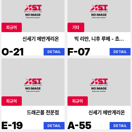
피규어
기타
신세기 에반게리온
빅 리만, 니후 루메 - 쵸 웨
이퍼
O-21
F-07
DETAIL
DETAIL
피규어
피규어
드래곤볼 전문점
신세기 에반게리온
E-19
A-55
DETAIL
DETAIL