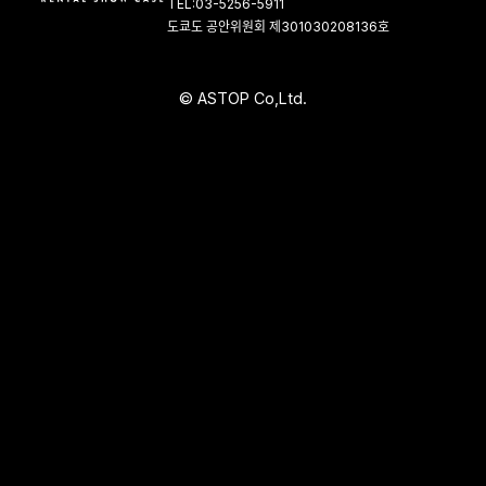
TEL:03-5256-5911
도쿄도 공안위원회 제301030208136호
©
A
S
T
O
P
C
o
,
L
t
d
.