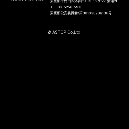
東京都千代田区外神田1-15-16 ラジオ会館2F
TEL:03-5256-5911
東京都公安委員会：第301030208136号
©
A
S
T
O
P
C
o
,
L
t
d
.