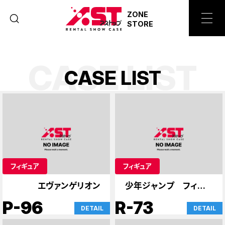
ZONE
STORE
CASE LIST
C
A
S
E
L
I
S
T
フィギュア
フィギュア
エヴァンゲリオン
少年ジャンプ フィギュ
ア
P-96
R-73
DETAIL
DETAIL