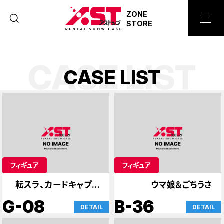
ZONE
STORE
CASE LIST
C
A
S
E
L
I
S
T
フィギュア
フィギュア
転スラ、カードキャプタ
ウマ娘＆ごちうさ
ーさくら
G-08
B-36
DETAIL
DETAIL