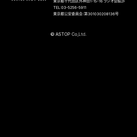
東京都千代田区外神田1-15-16 ラジオ会館2F
TEL:03-5256-5911
東京都公安委員会：第301030208136号
©
A
S
T
O
P
C
o
,
L
t
d
.